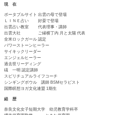
現 在
ポータブルサイト 出雲の母で登場
ＬＩＮＥ占い 好晏で登場
出雲占い教室 代表理事・講師
出雲大社 ご縁横丁内 月と太陽 代表
全米ロックガール 認定
パワーストーンヒーラー
サイキックリーダー
エンジェルヒーラー
過去世リーディング
礒 一明 認定講師
スピリチュアルライフコーチ
シンギングボウル 講師 BSMセラピスト
国際瞑想ヨガ文化連盟 1期生
経 歴
奈良文化女子短期大学 幼児教育学科卒