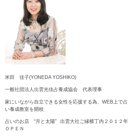
米田 佳子(YONEDA YOSHIKO)
一般社団法人出雲光佳占養成協会 代表理事
家にいながら自立できる女性を応援する為、WEB上で占
い養成教室を開校
占いのお店 “月と太陽” 出雲大社ご縁横丁内２０１２年
ＯＰＥＮ