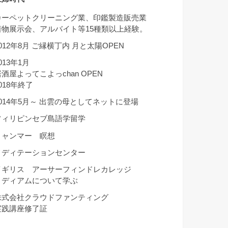
カーペットクリーニング業、印鑑製造販売業
着物展示会、アルバイト等15種類以上経験。
012年8月 ご縁横丁内 月と太陽OPEN
013年1月
酒屋よってこよっchan OPEN
018年終了
2014年5月～ 出雲の母としてネットに登場
フィリピンセブ島語学留学
ミャンマー 瞑想
メディテーションセンター
イギリス アーサーフィンドレカレッジ
ミディアムについて学ぶ
株式会社クラウドファンティング
実践講座修了証