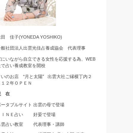
田 佳子(YONEDA YOSHIKO)
一般社団法人出雲光佳占養成協会 代表理事
家にいながら自立できる女性を応援する為、WEB
上で占い養成教室を開校
占いのお店 “月と太陽” 出雲大社ご縁横丁内２
０１２年ＯＰＥＮ
現 在
ポータブルサイト 出雲の母で登場
ＬＩＮＥ占い 好晏で登場
出雲占い教室 代表理事・講師