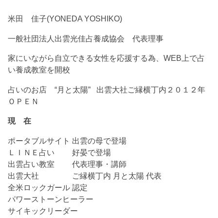
米田 佳子(YONEDA YOSHIKO)
一般社団法人出雲光佳占養成協会 代表理事
家にいながら自立できる女性を応援する為、WEB上で占
い養成教室を開校
占いのお店 “月と太陽” 出雲大社ご縁横丁内２０１２年
ＯＰＥＮ
現 在
ポータブルサイト 出雲の母で登場
ＬＩＮＥ占い 好晏で登場
出雲占い教室 代表理事・講師
出雲大社 ご縁横丁内 月と太陽 代表
全米ロックガール 認定
パワーストーンヒーラー
サイキックリーダー