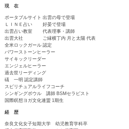
現 在
ポータブルサイト 出雲の母で登場
ＬＩＮＥ占い 好晏で登場
出雲占い教室 代表理事・講師
出雲大社 ご縁横丁内 月と太陽 代表
全米ロックガール 認定
パワーストーンヒーラー
サイキックリーダー
エンジェルヒーラー
過去世リーディング
礒 一明 認定講師
スピリチュアルライフコーチ
シンギングボウル 講師 BSMセラピスト
国際瞑想ヨガ文化連盟 1期生
経 歴
奈良文化女子短期大学 幼児教育学科卒