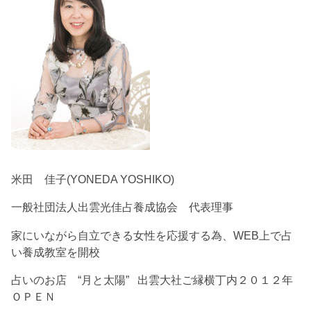
米田 佳子(YONEDA YOSHIKO)
一般社団法人出雲光佳占養成協会 代表理事
家にいながら自立できる女性を応援する為、WEB上で占
い養成教室を開校
占いのお店 “月と太陽” 出雲大社ご縁横丁内２０１２年
ＯＰＥＮ