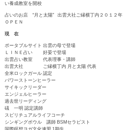
い養成教室を開校
占いのお店 “月と太陽” 出雲大社ご縁横丁内２０１２年
ＯＰＥＮ
現 在
ポータブルサイト 出雲の母で登場
ＬＩＮＥ占い 好晏で登場
出雲占い教室 代表理事・講師
出雲大社 ご縁横丁内 月と太陽 代表
全米ロックガール 認定
パワーストーンヒーラー
サイキックリーダー
エンジェルヒーラー
過去世リーディング
礒 一明 認定講師
スピリチュアルライフコーチ
シンギングボウル 講師 BSMセラピスト
国際瞑想ヨガ文化連盟 1期生