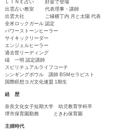
ＬＩＮＥ占い 好晏で登場
出雲占い教室 代表理事・講師
出雲大社 ご縁横丁内 月と太陽 代表
全米ロックガール 認定
パワーストーンヒーラー
サイキックリーダー
エンジェルヒーラー
過去世リーディング
礒 一明 認定講師
スピリチュアルライフコーチ
シンギングボウル 講師 BSMセラピスト
国際瞑想ヨガ文化連盟 1期生
経 歴
奈良文化女子短期大学 幼児教育学科卒
堺市保育園勤務 ときわ保育園
主婦時代