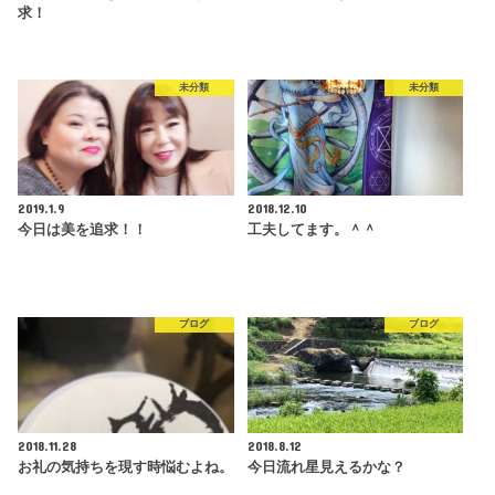
求！
未分類
未分類
2019.1.9
2018.12.10
今日は美を追求！！
工夫してます。＾＾
ブログ
ブログ
2018.11.28
2018.8.12
お礼の気持ちを現す時悩むよね。
今日流れ星見えるかな？