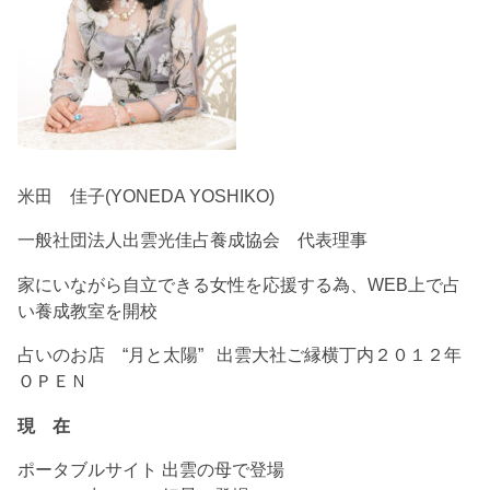
米田 佳子(YONEDA YOSHIKO)
一般社団法人出雲光佳占養成協会 代表理事
家にいながら自立できる女性を応援する為、WEB上で占
い養成教室を開校
占いのお店 “月と太陽” 出雲大社ご縁横丁内２０１２年
ＯＰＥＮ
現 在
ポータブルサイト 出雲の母で登場