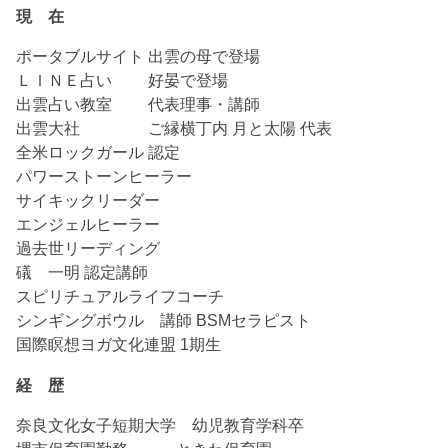
現 在
ポータブルサイト 出雲の母で登場
ＬＩＮＥ占い 好晏で登場
出雲占い教室 代表理事・講師
出雲大社 ご縁横丁内 月と太陽 代表
全米ロックガール 認定
パワーストーンヒーラー
サイキックリーダー
エンジェルヒーラー
過去世リーディング
礒 一明 認定講師
スピリチュアルライフコーチ
シンギングボウル 講師 BSMセラピスト
国際瞑想ヨガ文化連盟 1期生
経 歴
奈良文化女子短期大学 幼児教育学科卒