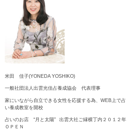
米田 佳子(YONEDA YOSHIKO)
一般社団法人出雲光佳占養成協会 代表理事
家にいながら自立できる女性を応援する為、WEB上で占
い養成教室を開校
占いのお店 “月と太陽” 出雲大社ご縁横丁内２０１２年
ＯＰＥＮ