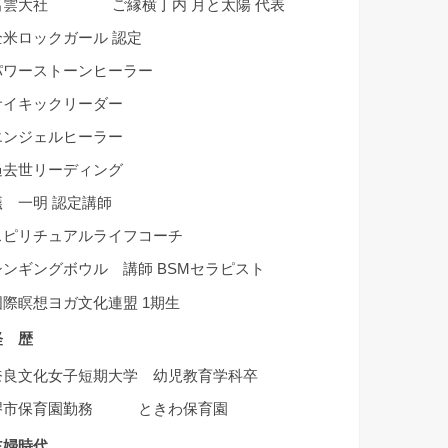
出雲大社 ご縁横丁内 月と太陽 代表
全米ロックガール 認定
パワーストーンヒーラー
サイキックリーダー
エンジェルヒーラー
過去世リーディング
礒 一明 認定講師
スピリチュアルライフコーチ
シンギングボウル 講師 BSMセラピスト
国際瞑想ヨガ文化連盟 1期生
経 歴
奈良文化女子短期大学 幼児教育学科卒
堺市保育園勤務 ときわ保育園
主婦時代