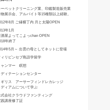
カーペットクリーニング業、印鑑製造販売業
着物展示会、アルバイト等15種類以上経験。
012年8月 ご縁横丁内 月と太陽OPEN
013年1月
酒屋よってこよっchan OPEN
018年終了
2014年5月～ 出雲の母としてネットに登場
フィリピンセブ島語学留学
ミャンマー 瞑想
メディテーションセンター
イギリス アーサーフィンドレカレッジ
ミディアムについて学ぶ
株式会社クラウドファンティング
実践講座修了証