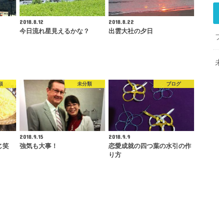
2018.8.12
2018.8.22
今日流れ星見えるかな？
出雲大社の夕日
類
未分類
ブログ
2018.9.15
2018.9.9
じ笑
強気も大事！
恋愛成就の四つ葉の水引の作
り方