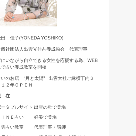
田 佳子(YONEDA YOSHIKO)
一般社団法人出雲光佳占養成協会 代表理事
家にいながら自立できる女性を応援する為、WEB
上で占い養成教室を開校
占いのお店 “月と太陽” 出雲大社ご縁横丁内２
０１２年ＯＰＥＮ
現 在
ポータブルサイト 出雲の母で登場
ＬＩＮＥ占い 好晏で登場
出雲占い教室 代表理事・講師